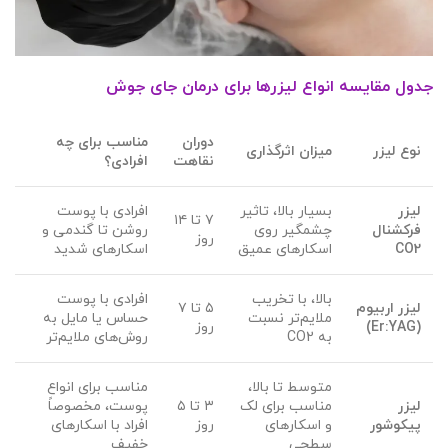
جدول مقایسه انواع لیزرها برای درمان جای جوش
دوران
مناسب برای چه
نوع لیزر
میزان اثرگذاری
نقاهت
افرادی؟
لیزر
بسیار بالا، تاثیر
افرادی با پوست
۷ تا ۱۴
فرکشنال
چشمگیر روی
روشن تا گندمی و
روز
CO2
اسکارهای عمیق
اسکارهای شدید
بالا، با تخریب
افرادی با پوست
لیزر اربیوم
۵ تا ۷
ملایم‌تر نسبت
حساس یا مایل به
(Er:YAG)
روز
به CO2
روش‌های ملایم‌تر
متوسط تا بالا،
مناسب برای انواع
لیزر
مناسب برای لک
۳ تا ۵
پوست، مخصوصاً
پیکوشور
و اسکارهای
روز
افراد با اسکارهای
سطحی
خفیف