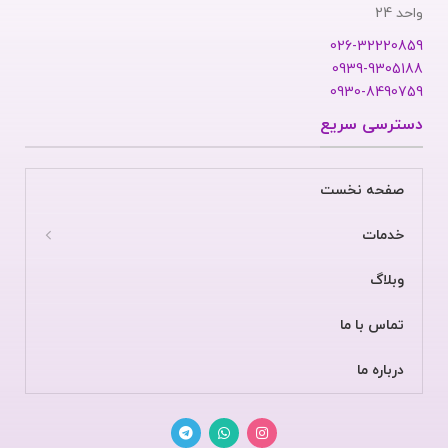
واحد 24
026-32220859
0939-9305188
0930-8490759
دسترسی سریع
صفحه نخست
خدمات
وبلاگ
تماس با ما
درباره ما