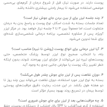
پوست دارند. در صورت نیاز، قبل از شروع درمان از کرم‌های بی‌حسی
موضعی استفاده می‌شود تا بیمار راحتی بیشتری داشته باشد.
۲
.
چند جلسه لیزر برای از بین بردن جای جوش نیاز است؟
تعداد جلسات بسته به شدت اسکار، نوع پوست و پاسخ بدن به درمان
متفاوت است، اما معمولاً بین ۳ تا ۶ جلسه نیاز خواهد بود. در مرکز لیزر
آویژه، پس از مشاوره تخصصی، برنامه درمانی شخصی‌سازی شده‌ای
برای شما تدوین می‌شود.
۳
.
آیا لیزر درمانی برای انواع پوست (روشن تا تیره) مناسب است؟
بله، با انتخاب صحیح نوع لیزر توسط پزشک متخصص، حتی
پوست‌های تیره نیز می‌توانند از مزایای لیزر بهره‌مند شوند، بدون اینکه
خطر تغییر رنگ پوست یا عوارض جانبی جدی به وجود آید.
۴
.
دوران نقاهت پس از لیزر جای جوش چقدر طول می‌کشد؟
بسته به نوع لیزر مورد استفاده، دوران نقاهت می‌تواند بین چند روز تا
دو هفته طول بکشد. در این مدت، رعایت دقیق مراقبت‌های پوستی
توسط بیمار، در تسریع روند بهبود بسیار مؤثر است.
۵
.
چه مراقبت‌هایی بعد از لیزر برای جای جوش ضروری است؟
استفاده از کرم ضدآفتاب با SPF بالا، اجتناب از دستکاری پوست، حفظ