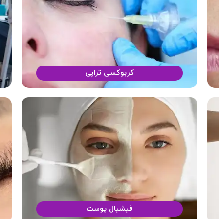
کربوکسی تراپی
فیشیال پوست