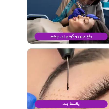
رفع چین و گودی زیر چشم
پلاسما جت