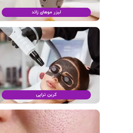
لیزر موهای زائد
کربن تراپی