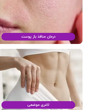
درمان منافذ باز پوست
لاغری موضعی