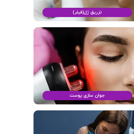
تزریق ژل(فیلر)
جوان سازی پوست