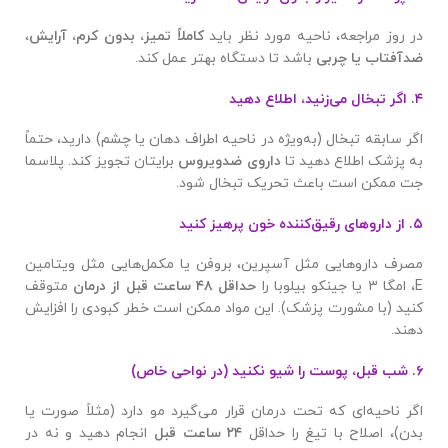
در روز مراجعه، ناحیه مورد نظر باید
کاملاً تمیز، بدون کرم، آرایش،
ضدآفتاب یا چربی
باشد تا دستگاه بهتر عمل کند.
۴. اگر تبخال می‌زنید، اطلاع دهید
اگر سابقه تبخال (به‌ویژه در ناحیه اطراف دهان یا چشم) دارید، حتماً
به پزشک اطلاع دهید تا
داروی ضدویروس
برایتان تجویز کند. پلاسما
جت ممکن است باعث تحریک تبخال شود.
۵. از داروهای رقیق‌کننده خون پرهیز کنید
مصرف داروهایی مثل آسپرین، بروفن یا مکمل‌هایی مثل ویتامین
E، امگا ۳ یا جینکو بیلوبا را
حداقل
۴۸
ساعت قبل از درمان
متوقف
کنید (با مشورت پزشک). این مواد ممکن است خطر کبودی را افزایش
دهند.
۶. شب قبل، پوست را شیو نکنید (در نواحی خاص)
اگر ناحیه‌ای که تحت درمان قرار می‌گیرد مو دارد (مثلاً صورت یا
بدن)، اصلاح با تیغ را حداقل
۲۴
ساعت قبل
انجام دهید و نه در