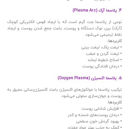
4.
پلاسما آرک
(Plasma Arc)
نوعی از پلاسما جت گرم است که با ایجاد قوس الکتریکی کوچک
(آرک) بین نوک دستگاه و پوست، باعث جمع شدن پوست و ایجاد
نقاط ترمیمی می‌شود.
کاربردها
:
• لیفت پلک، لیفت بینی
• لیفت گردن و غبغب
• اصلاح خطوط لبخند
• درمان افتادگی پوست
5.
پلاسما اکسیژن
(Oxygen Plasma)
ترکیب پلاسما با مولکول‌های اکسیژن باعث اکسیژن‌رسانی عمیق به
پوست و جوان‌سازی سلولی می‌شود.
کاربردها
:
• افزایش شادابی پوست
• درمان پوست‌های خسته و کدر
• بهبود گردش خون سطحی
• کمک به جذب بهتر مواد مغذی