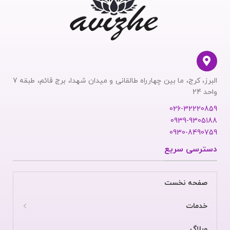
البرز، کرج، ما بین چهارراه طالقانی و میدان شهدا، برج قائم، طبقه 7
واحد 24
026-32220859
0939-9305188
0930-8490759
دسترسی سریع
صفحه نخست
خدمات
وبلاگ