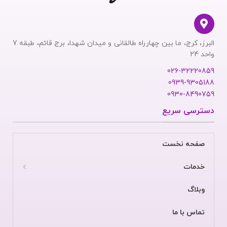
البرز، کرج، ما بین چهارراه طالقانی و میدان شهدا، برج قائم، طبقه 7
واحد 24
026-32220859
0939-9305188
0930-8490759
دسترسی سریع
صفحه نخست
خدمات
وبلاگ
تماس با ما